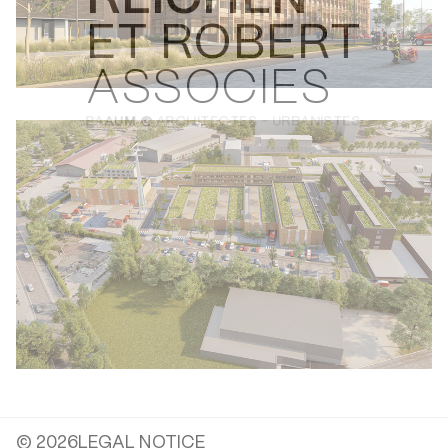
REICHEN
ET ROBERT
ASSOCIES
BA
AU
M ©
ARCHITECTES - URBANISTES
© 2026
LEGAL NOTICE