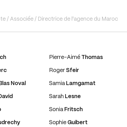
te / Associée / Directrice de l'agence du Maroc
ch
Pierre-Aimé
Thomas
erc
Roger
Sfeir
Blas Noval
Samia
Lamgamat
David
Sarah
Lesne
o
Sonia
Fritsch
udrechy
Sophie
Guibert