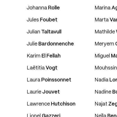
Johanna
Rolle
Marina
Ag
Jules
Foubet
Marta
Va
Julian
Taltavull
Mathilde
Julie
Bardonnenche
Meryem
Karim
El Fellah
Miguel
Ma
Laëtitia
Vogt
Mouhssi
Laura
Poinssonnet
Nadia
Lo
Laurie
Jouvet
Nadine
B
Lawrence
Hutchison
Najat
Ze
Lionel
Gazzeri
Neïla
Ben