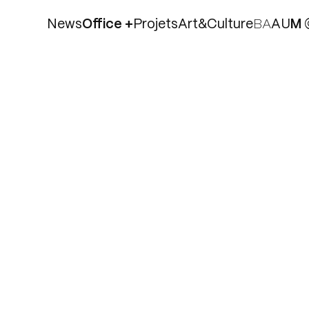
News
Office +
Projets
Art&Culture
B
A
A
U
M
Equipe
Agences
Philosophie
Publications
PARTAGE
Jobs
NT AU
ROJET