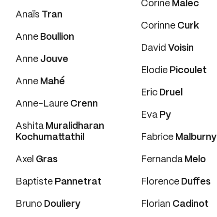
Corine
Malec
Anaïs
Tran
Corinne
Curk
Anne
Boullion
David
Voisin
Anne
Jouve
Elodie
Picoulet
Anne
Mahé
Eric
Druel
Anne-Laure
Crenn
Eva
Py
Ashita
Muralidharan
Kochumattathil
Fabrice
Malburny
Axel
Gras
Fernanda
Melo
Baptiste
Pannetrat
Florence
Duffes
Bruno
Douliery
Florian
Cadinot