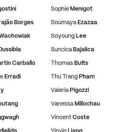
ostini
Sophie
Menigot
rajão Borges
Soumaya
Ezazaa
Wachowiak
Soyoung
Lee
Oussibla
Suncica
Bajalica
rtin Carballo
Thomas
Butts
ne
Erradi
Thu Trang
Pham
ry
Valeria
Pigozzi
outang
Vanessa
Millochau
ggwagh
Vincent
Coste
djelida
Yinyin
Liang