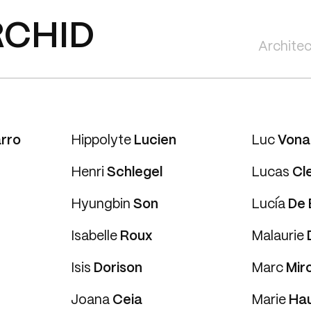
CHID
Architec
rro
Hippolyte
Lucien
Luc
Vona
Henri
Schlegel
Lucas
Cl
Hyungbin
Son
Lucía
De 
Isabelle
Roux
Malaurie
Isis
Dorison
Marc
Mir
Joana
Ceia
Marie
Ha