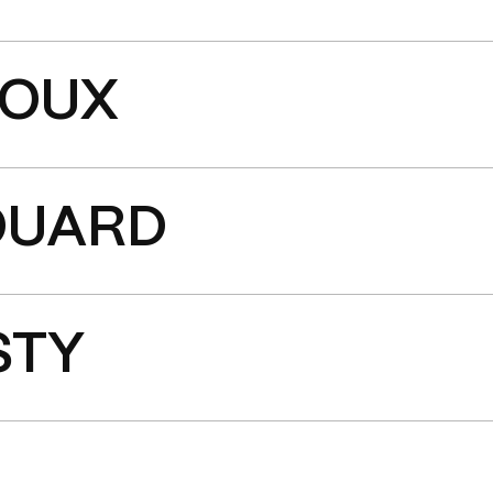
OUX
OUARD
STY