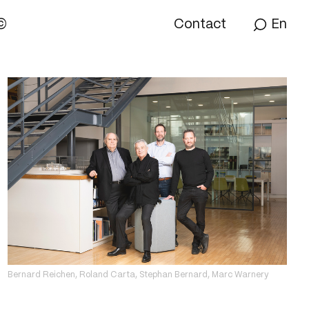
©
Contact
En
Bernard
Reichen, Roland
Carta, Stephan
Bernard, Marc
Warnery