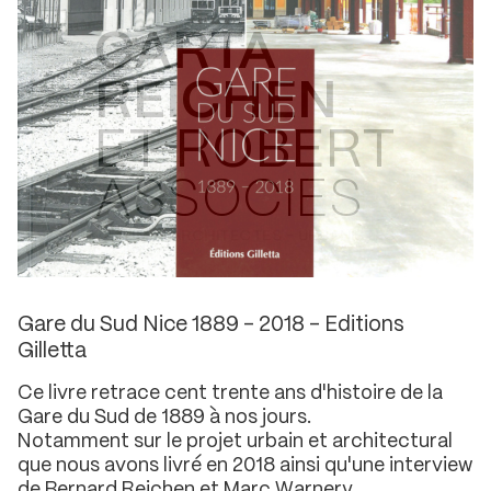
CARTA
REICHEN
ET ROBERT
ASSOCIES
BA
AU
M ©
ARCHITECTES - URBANISTES
Gare du Sud Nice 1889 - 2018 - Editions
Gilletta
Ce livre retrace cent trente ans d'histoire de la
Gare du Sud de 1889 à nos jours.
Notamment sur le projet urbain et architectural
que nous avons livré en 2018 ainsi qu'une interview
de Bernard Reichen et Marc Warnery.