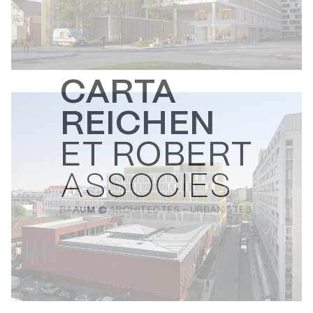
CARTA
REICHEN
ET ROBERT
ASSOCIES
BA
AU
M ©
ARCHITECTES - URBANISTES