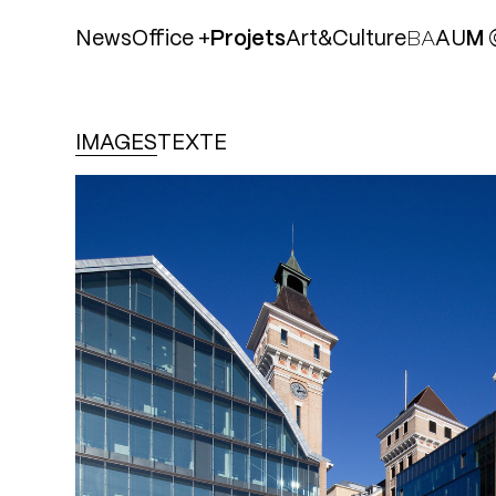
News
Office +
Projets
Art&Culture
B
A
A
U
M
Equipe
IMAGES
TEXTE
Agences
Philosophie
Publications
Jobs